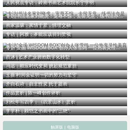
人民视点专访：岭南书画艺术院院长宁学明
专访|书法名家刘晓虎：宠辱不惊，去留无意，练书法亦是修心
画家温骧：寓情于景，情理交融
专访｜阿雅：本能应该得到赞颂
专访“金函 WISDOM BOX”创办人张雪鸽 一位热衷灵性美育的艺术家
西沐 | 艺术产业拥抱数字化转型
冯远：顺应时代变局 挑起规范重担
王薇:时间会证明一切的努力与坚守
齐白石诗：自主性灵 托于题画
作品赏析 | 陈一峰创作评析
刘松年写四季：《四景山水》赏析
李学朴：顾恺之书画中的“三绝”
触屏版
|
电脑版