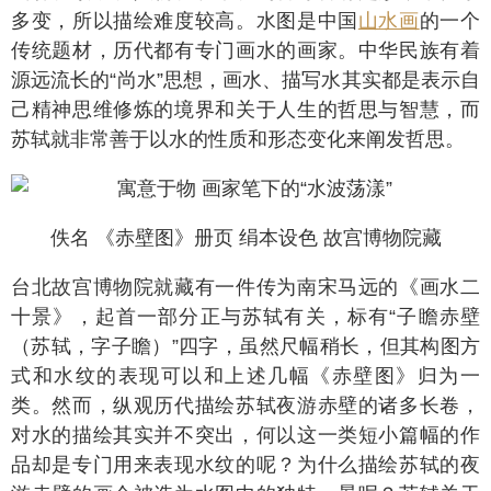
多变，所以描绘难度较高。水图是中国
山水画
的一个
传统题材，历代都有专门画水的画家。中华民族有着
源远流长的“尚水”思想，画水、描写水其实都是表示自
己精神思维修炼的境界和关于人生的哲思与智慧，而
苏轼就非常善于以水的性质和形态变化来阐发哲思。
佚名 《赤壁图》册页 绢本设色 故宫博物院藏
台北故宫博物院就藏有一件传为南宋马远的《画水二
十景》，起首一部分正与苏轼有关，标有“子瞻赤壁
（苏轼，字子瞻）”四字，虽然尺幅稍长，但其构图方
式和水纹的表现可以和上述几幅《赤壁图》归为一
类。然而，纵观历代描绘苏轼夜游赤壁的诸多长卷，
对水的描绘其实并不突出，何以这一类短小篇幅的作
品却是专门用来表现水纹的呢？为什么描绘苏轼的夜