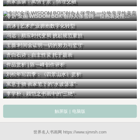
画家温骧：寓情于景，情理交融
专访“金函 WISDOM BOX”创办人张雪鸽 一位热衷灵性美育的艺术家
西沐 | 艺术产业拥抱数字化转型
冯远：顺应时代变局 挑起规范重担
王薇:时间会证明一切的努力与坚守
齐白石诗：自主性灵 托于题画
作品赏析 | 陈一峰创作评析
刘松年写四季：《四景山水》赏析
寓意于物 画家笔下的“水波荡漾”
李学朴：顾恺之书画中的“三绝”
触屏版
|
电脑版
世界名人书画网 https://www.sjmrsh.com