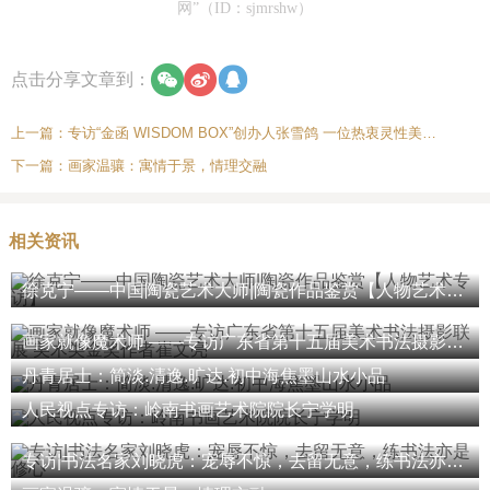
网”（ID：sjmrshw）
点击分享文章到：
上一篇：
专访“金函 WISDOM BOX”创办人张雪鸽 一位热衷灵性美育的艺术家
下一篇：
画家温骧：寓情于景，情理交融
相关资讯
徐克宁——中国陶瓷艺术大师|陶瓷作品鉴赏【人物艺术专访】
画家就像魔术师 ——专访广东省第十五届美术书法摄影联展 美术类金奖作者崔文亮
丹青居士：简淡.清逸.旷达.初中海焦墨山水小品
人民视点专访：岭南书画艺术院院长宁学明
专访|书法名家刘晓虎：宠辱不惊，去留无意，练书法亦是修心