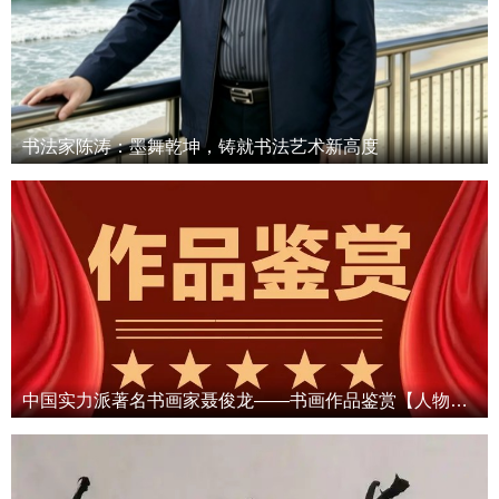
书法家陈涛：墨舞乾坤，铸就书法艺术新高度
中国实力派著名书画家聂俊龙——书画作品鉴赏【人物艺术专访】