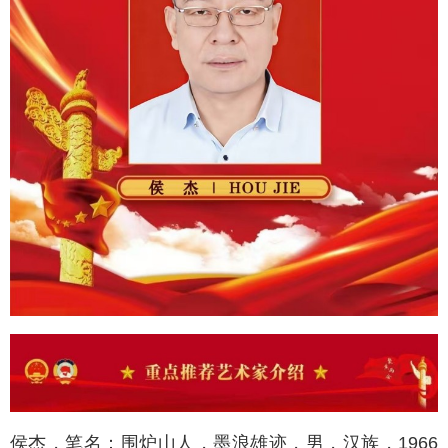
侯杰，笔名：围炉山人，墨浪雄迹，男，汉族，1966