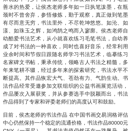
善水的热爱，让侯杰老师多年如一日执笔泼墨，在瓶
颈时不曾舍弃，参悟修炼，勤于观察，真正做到笔墨
有尽而意无穷，书法里外，不尽乾坤悠悠。如沦、如
漾、如珠玉之辉，如鸿鹄之鸣而入寥廓。侯杰老师自
幼酷爱书法艺术，从小就喜欢练习毛笔书法，自幼养
成了对书法的一种喜欢，同时也喜好音乐，经常利用
业余时间和节假日跟随名师学习书法艺术，临摹练习
名家碑文书帖，秉承传统，领略古人书法之精髓，多
年来笔耕不辍，经过多年来的探索研究，书法水平不
断提高。其作品恢宏大气、苍劲有力、气韵生动。书
法作品经常受邀参加文联组织的公益书画展览活动，
作品屡次入展获奖，并从参赛选手中脱颖而出，书法
作品得到了专家和评委老师们的高度认可和鼓励。
目前，侯杰老师的书法作品 在中国书画交易润格评估
中心仍然保持一个稳定的流通价格，书法作品80000元
CNY（一平尺），其书法市值仍然还在一路飙升，被