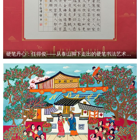
硬笔丹心：任得俊——从泰山脚下走出的硬笔书法艺术革新者