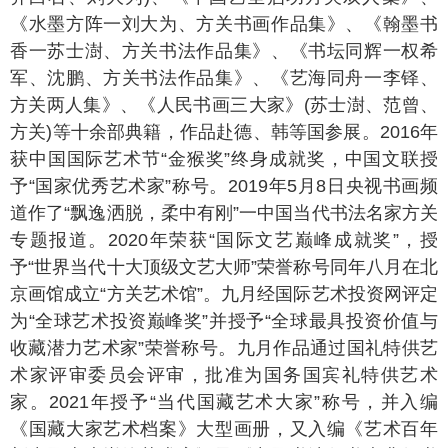
《水墨方阵一刘大为、方关书画作品集》、《翰墨书
香一苏士澍、方关书法作品集》、《书坛同辉一权希
军、沈鹏、方关书法作品集》、《艺海同舟一李铎、
方关两人集》、《人民书画三大家》(苏士澍、范曾、
方关)等十余部典籍，作品赴德、韩等国参展。2016年
获中国国际艺术节“金猴奖”终身成就奖，中国文联授
予“国家优秀艺术家”称号。2019年5月8日央视书画频
道作了“飘逸洒脱，柔中有刚”一中国当代书法名家方关
专题报道。2020年荣获“国际文艺巅峰成就奖”，授
予“世界当代十大顶级文艺大师”荣誉称号同年八月在北
京画馆成立“方关艺术馆”。九月经国际艺术投资网评定
为“全球艺术投资巅峰奖”并授予“全球最具投资价值与
收藏潜力艺术家”荣誉称号。九月作品通过国礼特供艺
术家评审委员会评审，批准为国务国宾礼特供艺术
家。2021年授予“当代国藏艺术大家”称号，并入编
《国藏大家艺术档案》大型画册，又入编《艺术百年