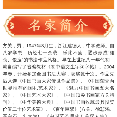
方关，男，1947年8月生，浙江建德人，中学教师。自
八岁学书，历经七十余载，乐此不疲，逐步形成“雄
劲、俊逸”的书法作品风格。早在上世纪八十年代初，
就自编写了省编教材《初中语文生字词字帖》。2004
年春，开始参加全国书法大赛，获奖数十次。作品先
后入选《中国书画大家传世作品集》、《中国荣誉向
世界推荐的国礼艺术家》、《魅力中国书画五大名
家》、《中国艺术大家》、《中国顶尖书画家方关特
刊》、《中华美德大典》、《中国书画收藏最具投资
价值二十位艺术家》、《百年巨擘》(方关、徐悲鸿、
齐白石、刘大为)、《中国艺圣启功方关双人集》、