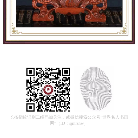
长按指纹识别二维码加关注，或微信搜索公众号“世界名人书画
网”（ID：sjmrshw）