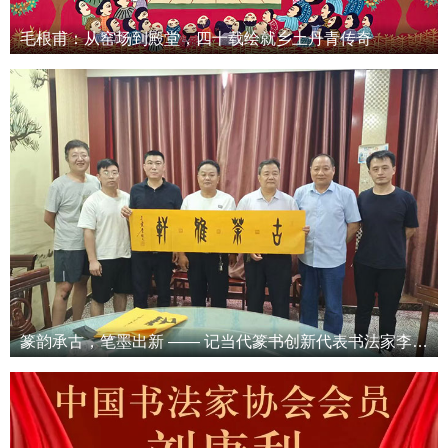
毛根甫：从窑场到殿堂，四十载绘就乡土丹青传奇
篆韵承古，笔墨出新 —— 记当代篆书创新代表书法家李继文