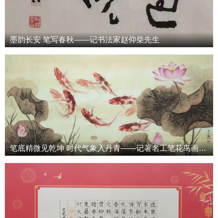
墨韵长安 笔写春秋——记书法家赵仰柴先生
笔底精微见乾坤 时代气象入丹青——记著名工笔花鸟画家于度先生